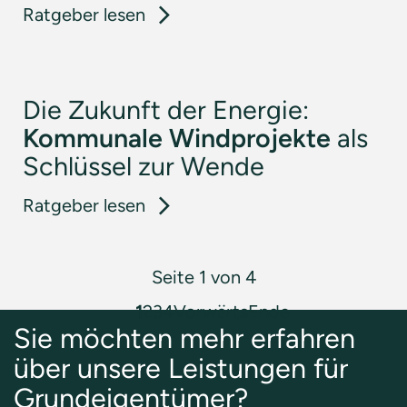
: Der ideale Standort für Windk
Ratgeber lesen
Die Zukunft der Energie:
Kommunale Windprojekte
als
Schlüssel zur Wende
: Die Zukunft der Energie: Kom
Ratgeber lesen
Seite 1 von 4
1
2
3
4
Vorwärts
Ende
Sie möchten mehr erfahren
über unsere Leistungen für
Grundeigentümer?